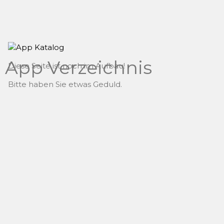
App Verzeichnis
Diese Seite ist noch im Aufbau!
Bitte haben Sie etwas Geduld.